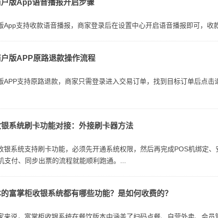
户版App语音播报开启步骤
版App支持收款语音播报，商家登录后在设置中心开启语音播报即可，收款
户版APP原路退款操作流程
版APP支持原路退款，商家只需登录进入交易订单，找到目标订单后点击
收银系统刷卡功能对接：外接刷卡器方法
收银系统支持刷卡功能，必须先开通系统权限，然后再完成POS机绑定、
机支付、同步出票的流程就能顺利跑通。...
本的富掌柜收银系统都有哪些功能？是如何收费的？
家来说，富掌柜收银系统在餐饮版本中涵盖了扫码点餐、自营外卖、会员