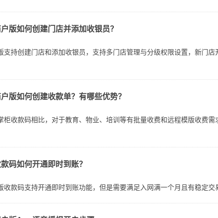
类型门店，也能在同一个App中轻松切换，无需重复输入用户名和密码。..
商户版如何创建门店并添加收银员？
版支持创建门店和添加收银员，支持多门店管理与分级权限设置，新门店
商户版如何创建收款单？有哪些优势？
掌柜收款码相比，对于教育、物业、培训等有批量收费和远程模版收费需
收款码如何开通即时到账？
版收款码支持开通即时到账功能，但是需要满足入网满一个月且有稳定交易流