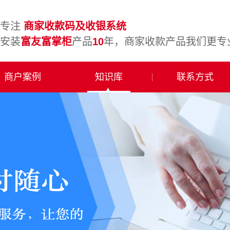
专注
商家收款码及收银系统
安装
富友富掌柜
产品
10
年，商家收款产品我们更专
商户案例
知识库
联系方式