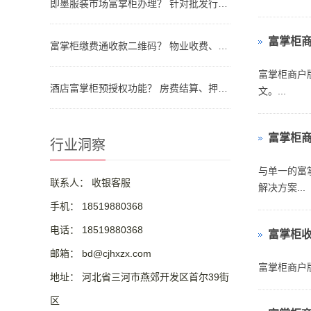
即墨服装市场富掌柜办理？ 针对批发行业的大额收款与资金结算方案
便利店等多
富掌柜
富掌柜缴费通收款二维码？ 物业收费、学费交纳的批量账单系统应用
富掌柜商户
酒店富掌柜预授权功能？ 房费结算、押金冻结与退还的标准化操作
文。...
富掌柜
行业洞察
与单一的富
联系人： 收银客服
解决方案...
手机： 18519880368
电话： 18519880368
富掌柜
邮箱： bd@cjhxzx.com
富掌柜商户
地址： 河北省三河市燕郊开发区首尔39街
区