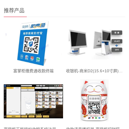
推荐产品
富掌柜缴费通收款终端
收银机-商米D2(15.6+10寸屛)定制蓝