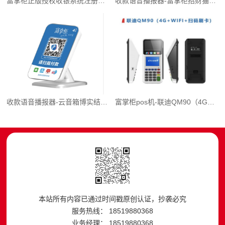
富掌柜正版授权收银系统注册指南(适用多行业)
收款语音播报器-富掌柜招财猫云音箱(4G+数显+1.8寸前置屛)
收款语音播报器-云音箱博实结CG02(4G+WIFI)
富掌柜pos机-联迪QM90（4G+WIFI+扫码刷卡）
本站所有内容已通过时间戳原创认证，抄袭必究
服务热线： 18519880368
业务经理： 18519880368