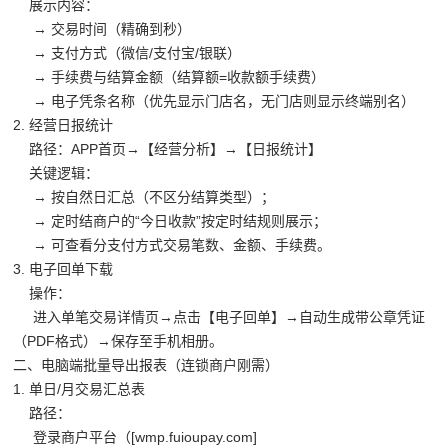
展示内容：
→ 交易时间（精确到秒）
→ 支付方式（微信/支付宝/银联）
→ 手续费与结算金额（结算额=收款额手续费）
→ 电子凭条名称（优先显示门店名，无门店则显示终端别名）
2. 经营日报统计
路径：APP首页→【经营分析】→【日报统计】
关键逻辑：
→ 按自然日汇总（不区分结算类型）；
→ 定时结商户的“今日收款”按定时结规则展示；
→ 可查看分支付方式交易笔数、金额、手续费。
3. 电子回单下载
操作：
进入单笔交易详情页→点击【电子回单】→自动生成带公章凭证
（PDF格式）→保存至手机相册。
二、电脑端批量导出报表（连锁商户刚需）
1. 单日/月交易汇总表
路径：
登录商户平台（[wmp.fuioupay.com]