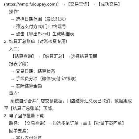
(https://wmp.fuioupay.com)）→【交易查询】→【成功交易】
操作：
→ 选择日期范围（最长31天）
→ 筛选支付方式/门店/终端号
→ 点击【导出Excel】生成明细表
2. 结算汇总账单（对账核资专用）
入口：
【结算查询】→【结算汇总】→选择结算周期
报表字段：
→ 交易日期、结算状态
→ 手续费分项（微信/支付宝/银联）
→ 实际结算金额
重点：
系统自动合并门店交易数据，门店结算汇总表已取消，数据集成
至【结算汇总账单】顶部。
3. 电子回单批量下载
路径：【交易查询】→勾选多笔订单→点击【批量下载回单】
回单要素：
→ 富友支付公章