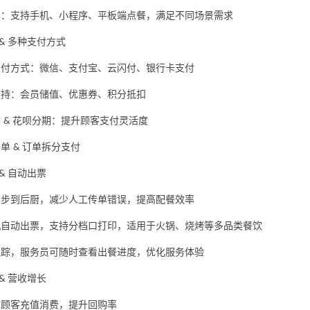
容：支持手机、小程序、平板端点餐，满足不同场景需求
多种支付方式
&
支付方式：微信、支付宝、云闪付、银行卡支付
支持：会员储值、优惠券、积分抵扣
付
花呗分期：提升顾客支付灵活度
&
拼单
订单拆分支付
&
自动出票
&
同步到后厨，减少人工传单错误，提高配餐效率
机自动出票，支持分档口打印，适用于火锅、烧烤等多品类餐饮
跟踪，服务员可随时查看出餐进度，优化服务体验
营收增长
&
：顾客充值消费，提升回购率