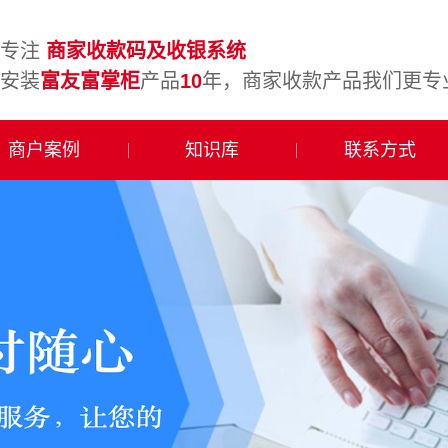
专注
商家收款码及收银系统
安装
富友富掌柜
产品
10
年，商家收款产品我们更专
商户案例
知识库
联系方式