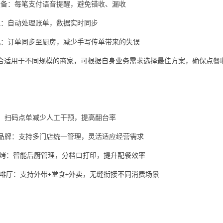
设备：每笔支付语音提醒，避免错收、漏收
理：自动处理账单，数据实时同步
机：订单同步至厨房，减少手写传单带来的失误
合适用于不同规模的商家，可根据自身业务需求选择最佳方案，确保点餐
：扫码点单减少人工干预，提高翻台率
品牌：支持多门店统一管理，灵活适应经营需求
烤：智能后厨管理，分档口打印，提升配餐效率
啡厅：支持外带
堂食
外卖，无缝衔接不同消费场景
+
+