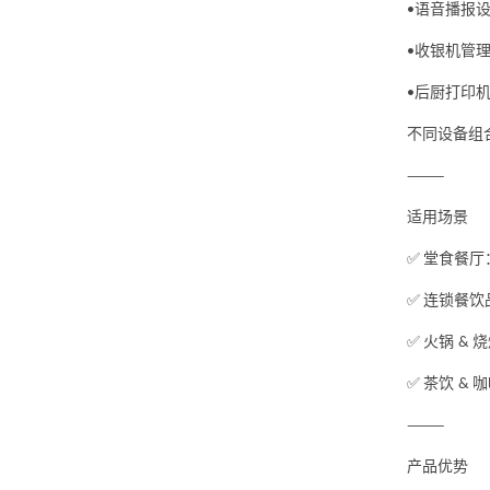
语音播报
•
收银机管
•
后厨打印
•
不同设备组
⸻
适用场景
堂食餐厅
✅
连锁餐饮
✅
火锅
烧
✅
&
茶饮
咖
✅
&
⸻
产品优势