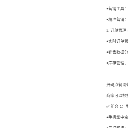
营销工具
•
精准营销
•
订单管理
5.
实时订单
•
销售数据
•
库存管理
•
⸻
扫码点餐设
商家可以根
组合
：
✅
1
手机掌中
•