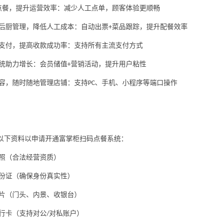
点餐，提升运营效率：减少人工点单，顾客体验更顺畅
后厨管理，降低人工成本：自动出票
菜品跟踪，提升配餐效率
+
支付，提高收款成功率：支持所有主流支付方式
统助力增长：会员储值
营销活动，提升用户粘性
+
容，随时随地管理店铺：支持
、手机、小程序等端口操作
PC
以下资料以申请开通富掌柜扫码点餐系统：
照（合法经营资质）
份证（确保身份真实性）
片（门头、内景、收银台）
行卡（支持对公
对私账户）
/