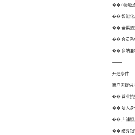
��
接触
0
��
智能化
��
全渠道
��
会员系
��
多端兼
⸻
开通条件
商户需提供
��
营业执
��
法人身
��
店铺照
��
结算银