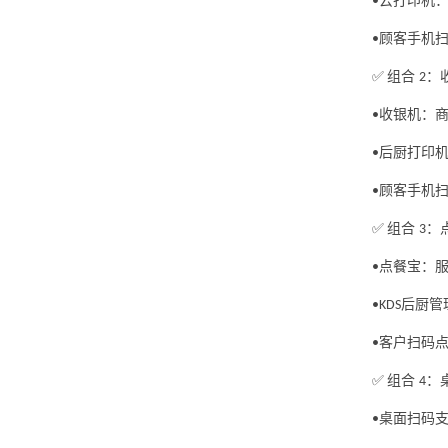
云打印机
•
顾客手机
•
组合
：
✅
2
收银机：
•
后厨打印
•
顾客手机
•
组合
：
✅
3
点餐宝：
•
后厨管
•KDS
客户扫码
•
组合
：
✅
4
桌面扫码
•