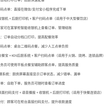
：自动打印订单，后厨快速配餐
扫码点单：直接在微信
支付宝小程序完成下单
/
收银机
后厨打印机
客户扫码点单（适用于中大型餐饮店）
+
+
商家可在富掌柜智能收银机上查看订单、管理结账
机：订单自动分档口打印，提高配餐效率
扫码点单：桌台二维码点餐，减少人工点单负担
点餐宝
后厨系统
客户扫码点单（适用于火锅、烧烤、连锁品牌）
+ KDS
+
服务员可使用平板点餐宝辅助顾客点单，提高服务质量
理系统：厨房屏幕直接显示订单状态，减少错单、漏单
点单：自助下单，服务员可随时查看订单进度
桌面扫码支付
语音播报
收银机
后厨打印机（适用于快餐连锁店）
+
+
+
支付：顾客可在柜台直接扫码支付，提升收款速度