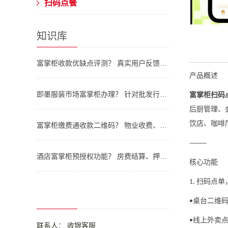
扫码点餐
知识库
富掌柜收款优缺点评测？ 真实用户反馈、易用性分析及避坑指南
产品概述
即墨服装市场富掌柜办理？ 针对批发行业的大额收款与资金结算方案
富掌柜扫码
后厨管理、
饮店、咖啡
富掌柜缴费通收款二维码？ 物业收费、学费交纳的批量账单系统应用
⸻
酒店富掌柜预授权功能？ 房费结算、押金冻结与退还的标准化操作
核心功能
扫码点单
1.
桌台二维
•
线上外卖
•
联系人： 收银客服