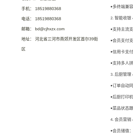
多终端兼
•
手机： 18519880368
智能收银
2.
电话： 18519880368
邮箱： bd@cjhxzx.com
支持主流
•
地址： 河北省三河市燕郊开发区首尔39街
会员支付
•
区
信用卡支
•
支持多人
•
后厨管理
3.
订单自动
•
后厨打印
•
菜品状态
•
会员营销
4.
会员储值
•