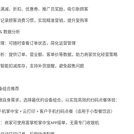
：满减、折扣、优惠券、推广员奖励，吸引新顾客
：记录顾客消费习惯，实现精准营销，提升复购率
数据分析
&
管理：可随时查看订单状态，简化运营管理
分析：提供订单、营业额、客单价等数据，助力商家优化经营策略
：智能扣减库存，支持补货提醒，避免超售问题
备组合推荐
据自身需求，选择最优的设备组合，以实现高效的扫码点餐体验：
手机掌中宝
云打印
客户手机扫码点餐（适用于小型餐饮店）
+
+
宝：商家可使用富掌柜掌中宝
接单，无需专门收银机
APP