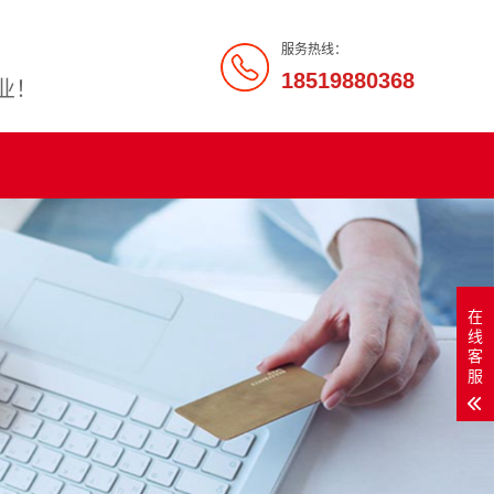
服务热线：
18519880368
业！
在
线
客
服