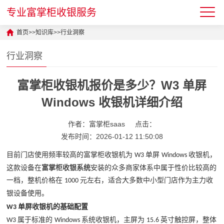
专业富掌柜收银服务
首页
>>
知识库
>>
行业洞察
行业洞察
富掌柜收银机报价是多少？W3 单屏
Windows 收银机详细介绍
作者：富掌柜saas
点击：
发布时间：2026-01-12 11:50:08
目前门店使用频率较高的
富掌柜收银机为
单屏
收银机，
W3
Windows
这款设备在
富掌柜收银系统
安装的众多商家
体系中属于性价比较高的
一档，整机价格在
元左右，适合大多数中小型门店作为主力收
1000
银设备使用。
单屏收银机的基础配置
W3
属于标准的
系统
收银机，主屏为
英寸触控屏，整体
W3
Windows
15.6