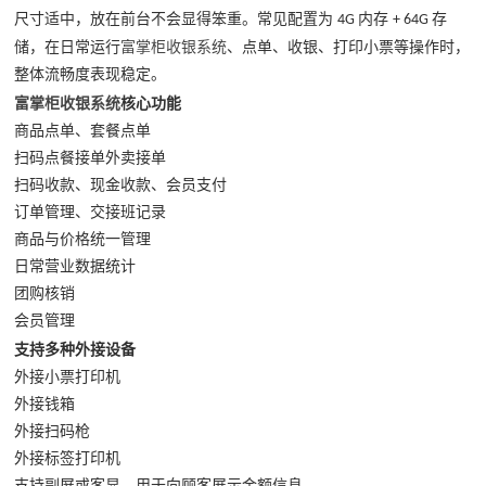
尺寸适中，放在前台不会显得笨重。常见配置为
内存
存
4G
+ 64G
储，在日常运行
富掌柜收银系统
、点单、收银、打印小票等操作时，
整体流畅度表现稳定。
富掌柜收银系统
核心功能
商品点单、套餐点单
扫码点餐接单外卖接单
扫码收款、现金收款、会员支付
订单管理、交接班记录
商品与价格统一管理
日常营业数据统计
团购核销
会员管理
支持多种
外接设备
外接小票打印机
外接钱箱
外接扫码枪
外接标签打印机
支持副屏或客显，用于向顾客展示金额信息