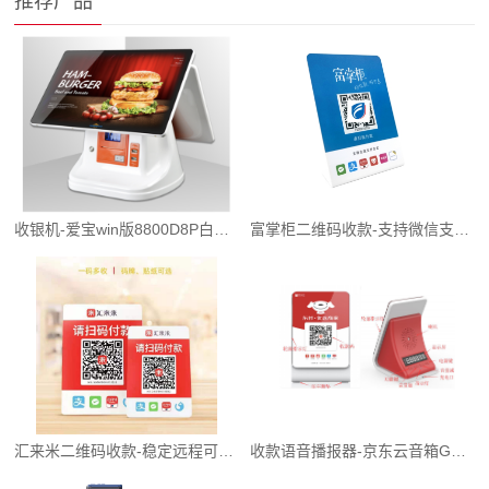
推荐产品
收银机-爱宝win版8800D8P白色(13.3寸双屛/4G/128G)
富掌柜二维码收款-支持微信支付宝银联手续费0.38%
汇来米二维码收款-稳定远程可开通秒到
收款语音播报器-京东云音箱GS01