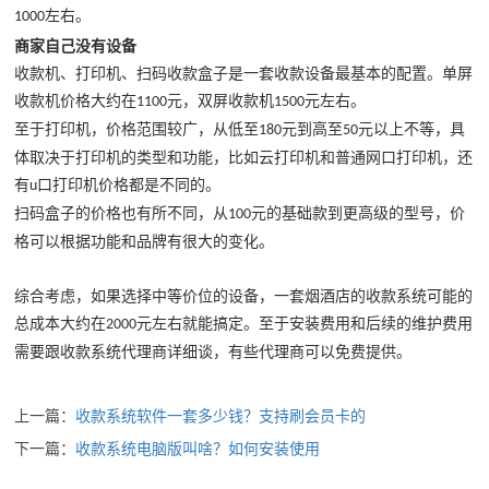
左右。
1000
商家自己没有设备
收款机、打印机、扫码收款盒子是一套收款设备最基本的配置。单屏
收款机价格大约在
元，双屏收款机
元左右。
1100
1500
至于打印机，价格范围较广，从低至
元到高至
元以上不等，具
180
50
体取决于打印机的类型和功能，比如云打印机和普通网口打印机，还
有
口打印机价格都是不同的。
u
扫码盒子的价格也有所不同，从
元的基础款到更高级的型号，价
100
格可以根据功能和品牌有很大的变化。
综合考虑，如果选择中等价位的设备，一套烟酒店的收款系统可能的
总成本大约在
元左右就能搞定。至于安装费用和后续的维护费用
2000
需要跟收款系统代理商详细谈，有些代理商可以免费提供。
上一篇：
收款系统软件一套多少钱？支持刷会员卡的
下一篇：
收款系统电脑版叫啥？如何安装使用