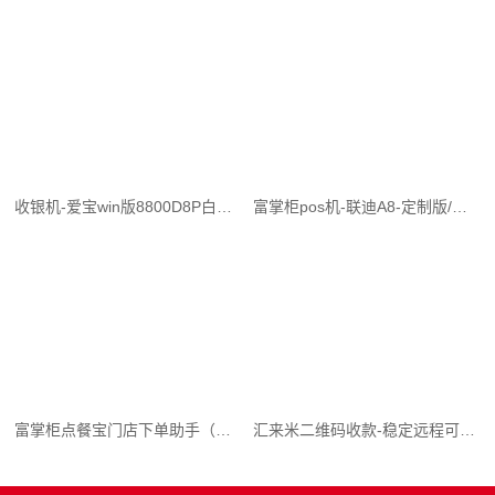
收银机-爱宝win版8800D8P白色(13.3寸双屛/4G/128G)
富掌柜pos机-联迪A8-定制版/优雅蓝
富掌柜点餐宝门店下单助手（详细介绍）
汇来米二维码收款-稳定远程可开通秒到